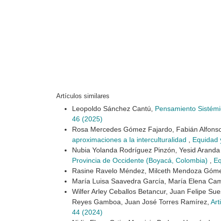
Artículos similares
Leopoldo Sánchez Cantú,
Pensamiento Sistémic
46 (2025)
Rosa Mercedes Gómez Fajardo, Fabián Alfonso
aproximaciones a la interculturalidad
,
Equidad 
Nubia Yolanda Rodríguez Pinzón, Yesid Arand
Provincia de Occidente (Boyacá, Colombia)
,
Eq
Rasine Ravelo Méndez, Milceth Mendoza Góm
María Luisa Saavedra García, María Elena C
Wilfer Arley Ceballos Betancur, Juan Felipe S
Reyes Gamboa, Juan José Torres Ramírez,
Art
44 (2024)