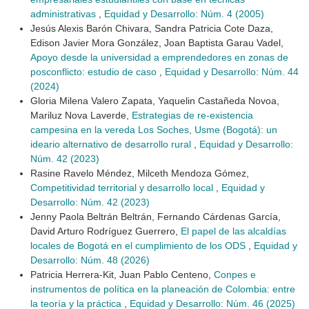
administrativas
,
Equidad y Desarrollo: Núm. 4 (2005)
Jesús Alexis Barón Chivara, Sandra Patricia Cote Daza,
Edison Javier Mora González, Joan Baptista Garau Vadel,
Apoyo desde la universidad a emprendedores en zonas de
posconflicto: estudio de caso
,
Equidad y Desarrollo: Núm. 44
(2024)
Gloria Milena Valero Zapata, Yaquelin Castañeda Novoa,
Mariluz Nova Laverde,
Estrategias de re-existencia
campesina en la vereda Los Soches, Usme (Bogotá): un
ideario alternativo de desarrollo rural
,
Equidad y Desarrollo:
Núm. 42 (2023)
Rasine Ravelo Méndez, Milceth Mendoza Gómez,
Competitividad territorial y desarrollo local
,
Equidad y
Desarrollo: Núm. 42 (2023)
Jenny Paola Beltrán Beltrán, Fernando Cárdenas García,
David Arturo Rodríguez Guerrero,
El papel de las alcaldías
locales de Bogotá en el cumplimiento de los ODS
,
Equidad y
Desarrollo: Núm. 48 (2026)
Patricia Herrera-Kit, Juan Pablo Centeno,
Conpes e
instrumentos de política en la planeación de Colombia: entre
la teoría y la práctica
,
Equidad y Desarrollo: Núm. 46 (2025)