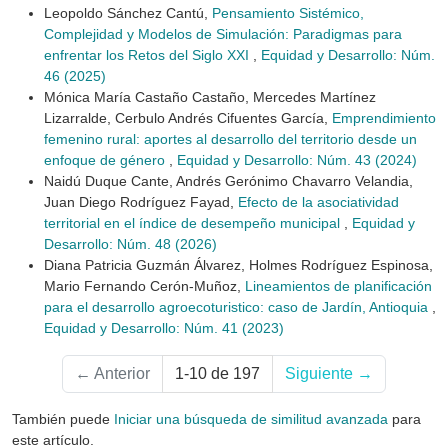
Leopoldo Sánchez Cantú,
Pensamiento Sistémico,
Complejidad y Modelos de Simulación: Paradigmas para
enfrentar los Retos del Siglo XXI
,
Equidad y Desarrollo: Núm.
46 (2025)
Mónica María Castaño Castaño, Mercedes Martínez
Lizarralde, Cerbulo Andrés Cifuentes García,
Emprendimiento
femenino rural: aportes al desarrollo del territorio desde un
enfoque de género
,
Equidad y Desarrollo: Núm. 43 (2024)
Naidú Duque Cante, Andrés Gerónimo Chavarro Velandia,
Juan Diego Rodríguez Fayad,
Efecto de la asociatividad
territorial en el índice de desempeño municipal
,
Equidad y
Desarrollo: Núm. 48 (2026)
Diana Patricia Guzmán Álvarez, Holmes Rodríguez Espinosa,
Mario Fernando Cerón-Muñoz,
Lineamientos de planificación
para el desarrollo agroecoturistico: caso de Jardín, Antioquia
,
Equidad y Desarrollo: Núm. 41 (2023)
←
Anterior
1-10 de 197
Siguiente
→
También puede
Iniciar una búsqueda de similitud avanzada
para
este artículo.